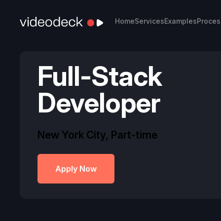
Home
Services
Examples
Proces
Full-Stack
Developer
New York City
,
Part-time
Apply Now