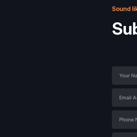
Sound li
Sub