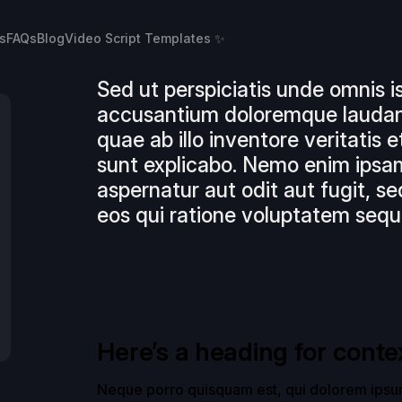
s
FAQs
Blog
Video Script Templates ✨
Sed ut perspiciatis unde omnis i
accusantium doloremque laudan
quae ab illo inventore veritatis 
sunt explicabo. Nemo enim ipsam
aspernatur aut odit aut fugit, 
eos qui ratione voluptatem sequi
Here’s a heading for conte
Neque porro quisquam est, qui dolorem ipsum q