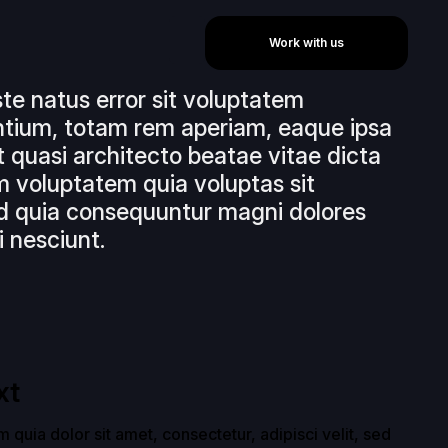
Work with us
ste natus error sit voluptatem
tium, totam rem aperiam, eaque ipsa
et quasi architecto beatae vitae dicta
 voluptatem quia voluptas sit
sed quia consequuntur magni dolores
 nesciunt.
xt
uia dolor sit amet, consectetur, adipisci velit, sed