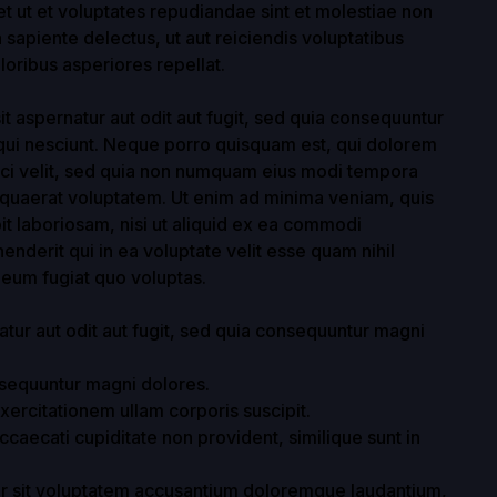
t ut et voluptates repudiandae sint et molestiae non
sapiente delectus, ut aut reiciendis voluptatibus
oribus asperiores repellat.
 aspernatur aut odit aut fugit, sed quia consequuntur
qui nesciunt. Neque porro quisquam est, qui dolorem
isci velit, sed quia non numquam eius modi tempora
 quaerat voluptatem. Ut enim ad minima veniam, quis
it laboriosam, nisi ut aliquid ex ea commodi
nderit qui in ea voluptate velit esse quam nihil
 eum fugiat quo voluptas.
atur aut odit aut fugit, sed quia consequuntur magni
onsequuntur magni dolores.
ercitationem ullam corporis suscipit.
ccaecati cupiditate non provident, similique sunt in
ror sit voluptatem accusantium doloremque laudantium,