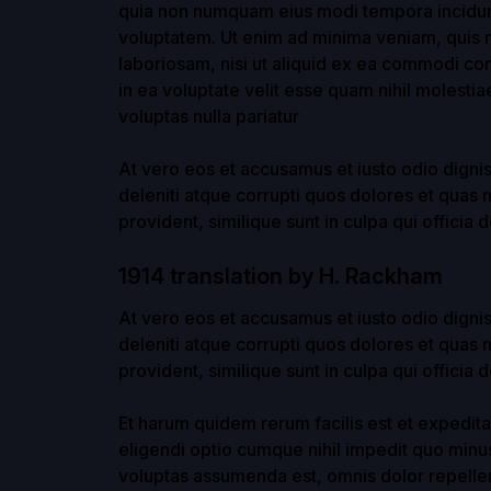
quia non numquam eius modi tempora incidun
voluptatem. Ut enim ad minima veniam, quis n
laboriosam, nisi ut aliquid ex ea commodi co
in ea voluptate velit esse quam nihil molesti
voluptas nulla pariatur
At vero eos et accusamus et iusto odio digni
deleniti atque corrupti quos dolores et quas 
provident, similique sunt in culpa qui officia 
1914 translation by H. Rackham
At vero eos et accusamus et iusto odio digni
deleniti atque corrupti quos dolores et quas 
provident, similique sunt in culpa qui officia 
Et harum quidem rerum facilis est et expedita
eligendi optio cumque nihil impedit quo min
voluptas assumenda est, omnis dolor repelle