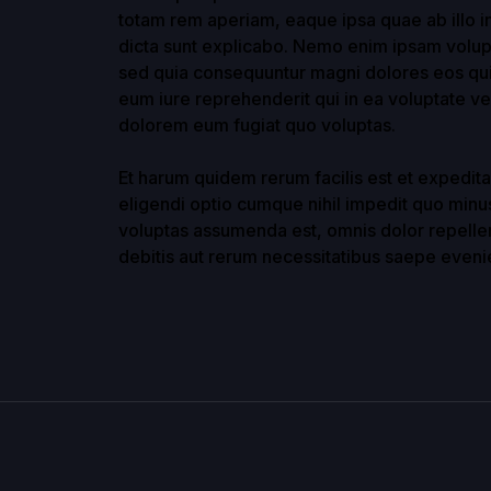
totam rem aperiam, eaque ipsa quae ab illo in
dicta sunt explicabo. Nemo enim ipsam volupta
sed quia consequuntur magni dolores eos qui
eum iure reprehenderit qui in ea voluptate ve
dolorem eum fugiat quo voluptas.
Et harum quidem rerum facilis est et expedita
eligendi optio cumque nihil impedit quo min
voluptas assumenda est, omnis dolor repelle
debitis aut rerum necessitatibus saepe evenie