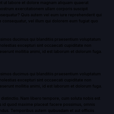
t ut labore et dolore magnam aliquam quaerat
ostrum exercitationem ullam corporis suscipit
nsequatur? Quis autem vel eum iure reprehenderit qui
ae consequatur, vel illum qui dolorem eum fugiat quo
ssimos ducimus qui blanditiis praesentium voluptatum
molestias excepturi sint occaecati cupiditate non
deserunt mollitia animi, id est laborum et dolorum fuga.
ssimos ducimus qui blanditiis praesentium voluptatum
molestias excepturi sint occaecati cupiditate non
deserunt mollitia animi, id est laborum et dolorum fuga.
 distinctio. Nam libero tempore, cum soluta nobis est
us id quod maxime placeat facere possimus, omnis
ndus. Temporibus autem quibusdam et aut officiis