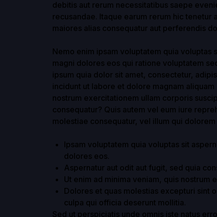
debitis aut rerum necessitatibus saepe evenie
recusandae. Itaque earum rerum hic tenetur a 
maiores alias consequatur aut perferendis dol
Nemo enim ipsam voluptatem quia voluptas sit
magni dolores eos qui ratione voluptatem se
ipsum quia dolor sit amet, consectetur, adip
incidunt ut labore et dolore magnam aliquam
nostrum exercitationem ullam corporis suscip
consequatur? Quis autem vel eum iure reprehe
molestiae consequatur, vel illum qui dolorem
Ipsam voluptatem quia voluptas sit aspern
dolores eos.
Aspernatur aut odit aut fugit, sed quia c
Ut enim ad minima veniam, quis nostrum ex
Dolores et quas molestias excepturi sint o
culpa qui officia deserunt mollitia.
Sed ut perspiciatis unde omnis iste natus er