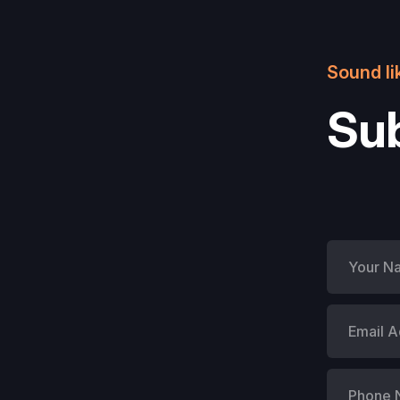
Sound li
Sub