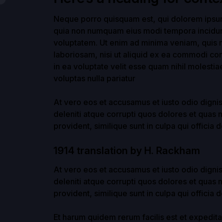
Neque porro quisquam est, qui dolorem ipsum q
quia non numquam eius modi tempora incidun
voluptatem. Ut enim ad minima veniam, quis n
laboriosam, nisi ut aliquid ex ea commodi co
in ea voluptate velit esse quam nihil molesti
voluptas nulla pariatur
At vero eos et accusamus et iusto odio digni
deleniti atque corrupti quos dolores et quas 
provident, similique sunt in culpa qui officia 
1914 translation by H. Rackham
At vero eos et accusamus et iusto odio digni
deleniti atque corrupti quos dolores et quas 
provident, similique sunt in culpa qui officia 
Et harum quidem rerum facilis est et expedita