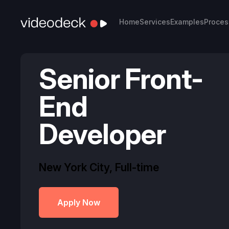
Home
Services
Examples
Proces
Senior Front-
End
Developer
New York City
,
Full-time
Apply Now