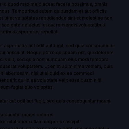
us id quod maxime placeat facere possimus, omnis
ndus. Temporibus autem quibusdam et aut officiis
t ut et voluptates repudiandae sint et molestiae non
sapiente delectus, ut aut reiciendis voluptatibus
oribus asperiores repellat.
 aspernatur aut odit aut fugit, sed quia consequuntur
qui nesciunt. Neque porro quisquam est, qui dolorem
isci velit, sed quia non numquam eius modi tempora
 quaerat voluptatem. Ut enim ad minima veniam, quis
it laboriosam, nisi ut aliquid ex ea commodi
nderit qui in ea voluptate velit esse quam nihil
 eum fugiat quo voluptas.
atur aut odit aut fugit, sed quia consequuntur magni
onsequuntur magni dolores.
ercitationem ullam corporis suscipit.
ccaecati cupiditate non provident, similique sunt in