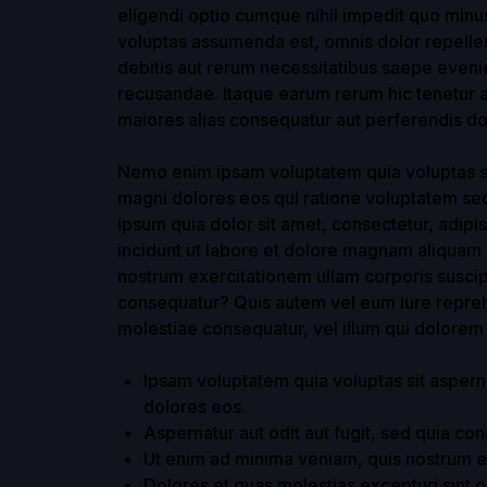
eligendi optio cumque nihil impedit quo min
voluptas assumenda est, omnis dolor repelle
debitis aut rerum necessitatibus saepe evenie
recusandae. Itaque earum rerum hic tenetur a 
maiores alias consequatur aut perferendis dol
Nemo enim ipsam voluptatem quia voluptas sit
magni dolores eos qui ratione voluptatem se
ipsum quia dolor sit amet, consectetur, adip
incidunt ut labore et dolore magnam aliquam
nostrum exercitationem ullam corporis suscip
consequatur? Quis autem vel eum iure reprehe
molestiae consequatur, vel illum qui dolorem
Ipsam voluptatem quia voluptas sit aspern
dolores eos.
Aspernatur aut odit aut fugit, sed quia c
Ut enim ad minima veniam, quis nostrum ex
Dolores et quas molestias excepturi sint o