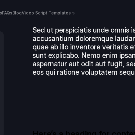
s
FAQs
Blog
Video Script Templates ✨
Sed ut perspiciatis unde omnis i
accusantium doloremque laudan
quae ab illo inventore veritatis 
sunt explicabo. Nemo enim ipsam
aspernatur aut odit aut fugit, 
eos qui ratione voluptatem sequi
Here’s a heading for conte