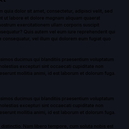
uia dolor sit amet, consectetur, adipisci velit, sed
t ut labore et dolore magnam aliquam quaerat
ostrum exercitationem ullam corporis suscipit
nsequatur? Quis autem vel eum iure reprehenderit qui
ae consequatur, vel illum qui dolorem eum fugiat quo
ssimos ducimus qui blanditiis praesentium voluptatum
molestias excepturi sint occaecati cupiditate non
deserunt mollitia animi, id est laborum et dolorum fuga.
ssimos ducimus qui blanditiis praesentium voluptatum
molestias excepturi sint occaecati cupiditate non
deserunt mollitia animi, id est laborum et dolorum fuga.
 distinctio. Nam libero tempore, cum soluta nobis est