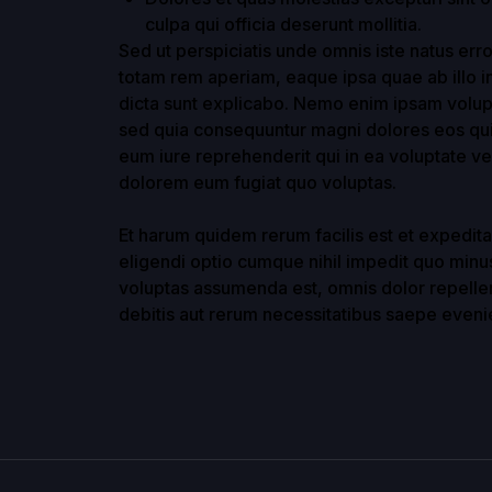
culpa qui officia deserunt mollitia.
Sed ut perspiciatis unde omnis iste natus er
totam rem aperiam, eaque ipsa quae ab illo in
dicta sunt explicabo. Nemo enim ipsam volupta
sed quia consequuntur magni dolores eos qui
eum iure reprehenderit qui in ea voluptate ve
dolorem eum fugiat quo voluptas.
Et harum quidem rerum facilis est et expedita
eligendi optio cumque nihil impedit quo min
voluptas assumenda est, omnis dolor repelle
debitis aut rerum necessitatibus saepe evenie